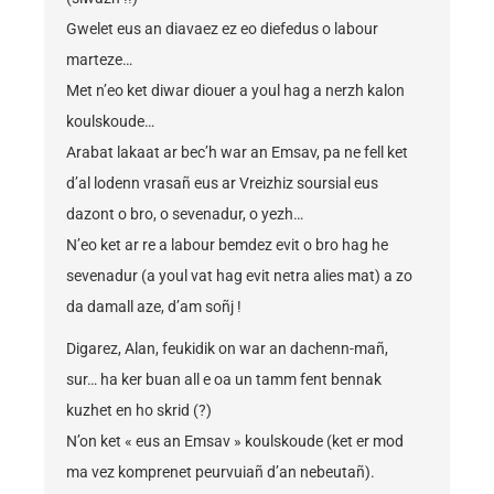
Gwelet eus an diavaez ez eo diefedus o labour
marteze…
Met n’eo ket diwar diouer a youl hag a nerzh kalon
koulskoude…
Arabat lakaat ar bec’h war an Emsav, pa ne fell ket
d’al lodenn vrasañ eus ar Vreizhiz soursial eus
dazont o bro, o sevenadur, o yezh…
N’eo ket ar re a labour bemdez evit o bro hag he
sevenadur (a youl vat hag evit netra alies mat) a zo
da damall aze, d’am soñj !
Digarez, Alan, feukidik on war an dachenn-mañ,
sur… ha ker buan all e oa un tamm fent bennak
kuzhet en ho skrid (?)
N’on ket « eus an Emsav » koulskoude (ket er mod
ma vez komprenet peurvuiañ d’an nebeutañ).