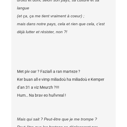
droits et donc selon son pays, sa culture et sa
langue
(et ça, ça me tient vraiment à coeur) ;
mais dans notre pays, cela et rien que cela, c’est
déjà lutter et résister, non ?!
Met piv oar ? Faziañ a ran marteze ?
Ker buan all e vimp miliadoù ha miliadoù e Kemper
d’an 31 a viz Meurzh ?!!!
Hum… Na brav eo huñvreal !
Mais qui sait ? Peut-être que je me trompe ?