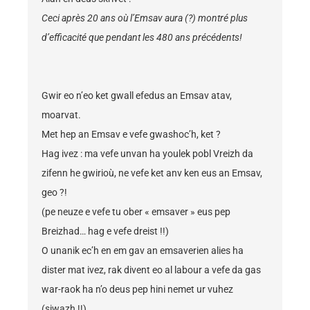
Ceci après 20 ans où l’Emsav aura (?) montré plus
d’efficacité que pendant les 480 ans précédents!
Gwir eo n’eo ket gwall efedus an Emsav atav,
moarvat.
Met hep an Emsav e vefe gwashoc’h, ket ?
Hag ivez : ma vefe unvan ha youlek pobl Vreizh da
zifenn he gwirioù, ne vefe ket anv ken eus an Emsav,
geo ?!
(pe neuze e vefe tu ober « emsaver » eus pep
Breizhad… hag e vefe dreist !!)
O unanik ec’h en em gav an emsaverien alies ha
dister mat ivez, rak divent eo al labour a vefe da gas
war-raok ha n’o deus pep hini nemet ur vuhez
(siwazh !!)