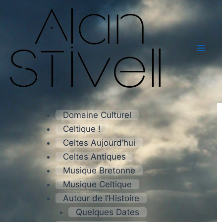
Aller
Mai
au
Men
contenu
Domaine Culturel
Celtique !
Celtes Aujourd’hui
Celtes Antiques
Musique Bretonne
Musique Celtique
Autour de l’Histoire
Quelques Dates