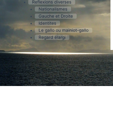
Reflexions diverses
Nationalismes
Gauche et Droite
Identites
Le gallo ou mainiot-gallo
Regard élargi