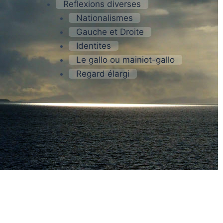
Reflexions diverses
Nationalismes
Gauche et Droite
Identites
Le gallo ou mainiot-gallo
Regard élargi