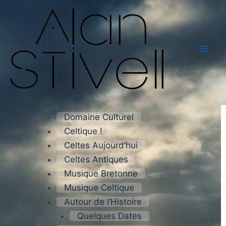
Aller
Mai
au
Men
contenu
Domaine Culturel
Celtique !
Celtes Aujourd’hui
Celtes Antiques
Musique Bretonne
Musique Celtique
Autour de l’Histoire
Quelques Dates