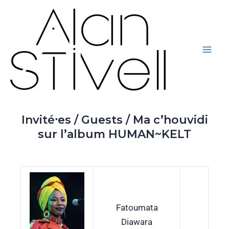
Aller
Mai
au
Men
contenu
Invité⸱es / Guests / Ma c’houvidi
sur l’album HUMAN~KELT
Fatoumata
Diawara