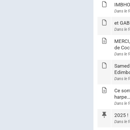
IMBHO
Dans le 
et GAB
Dans le 
MERCI,
de Co
Dans le 
Samedi
Edimb
Dans le 
Ce sont
harpe…
Dans le 
2025 !
Dans le 