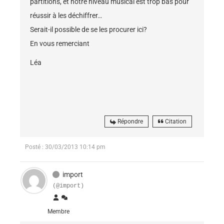
partitions, et notre niveau musical est trop bas pour
réussir à les déchiffrer…
Serait-il possible de se les procurer ici?
En vous remerciant
Léa
Répondre
Citation
Posté : 30/03/2013 10:14 pm
import
(@import)
Membre