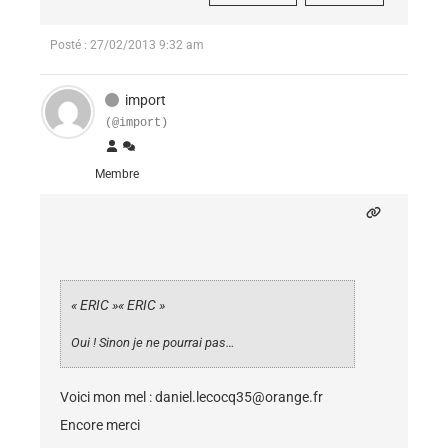
Posté : 27/02/2013 9:32 am
import
(@import)
Membre
« ERIC »
« ERIC »
Oui ! Sinon je ne pourrai pas…
Voici mon mel :
daniel.lecocq35@orange.fr
Encore merci