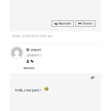
Répondre
Citation
Posté : 27/02/2013 10:47 am
import
(@import)
Membre
Voilà, c’est parti !