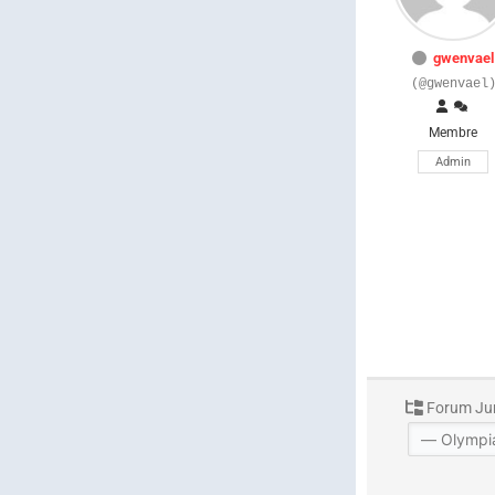
gwenvael
(@gwenvael
Membre
Admin
Forum Ju