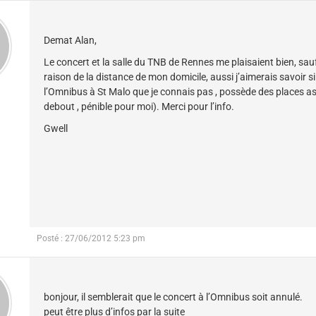
Demat Alan,
Le concert et la salle du TNB de Rennes me plaisaient bien, sauf
raison de la distance de mon domicile, aussi j’aimerais savoir si 
l’Omnibus à St Malo que je connais pas , possède des places as
debout , pénible pour moi). Merci pour l’info.
Gwell
Posté : 27/06/2012 5:23 pm
bonjour, il semblerait que le concert à l’Omnibus soit annulé.
peut être plus d’infos par la suite