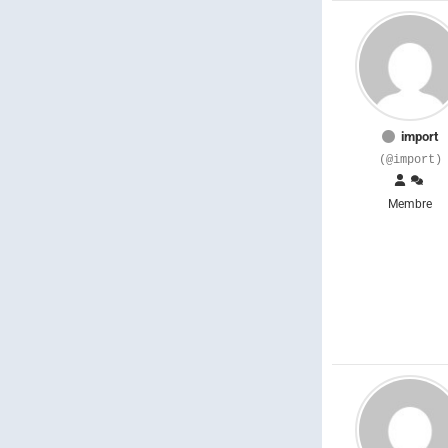
import
(@import)
Membre