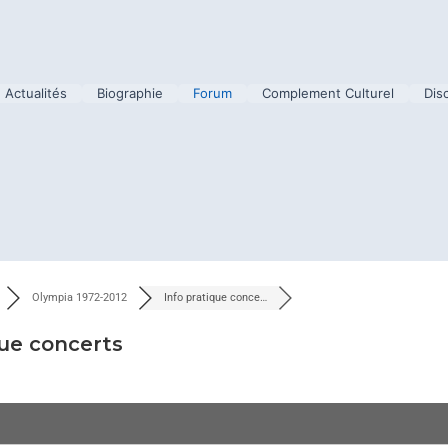
Actualités
Biographie
Forum
Complement Culturel
Dis
Olympia 1972-2012
Info pratique conce…
que concerts