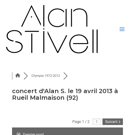
Aller
Mai
au
Men
contenu
Olympia 1972-2012
concert d'Alan S. le 19 avril 2013 à
Rueil Malmaison (92)
Page 1 / 2
Suivant
Dernier post