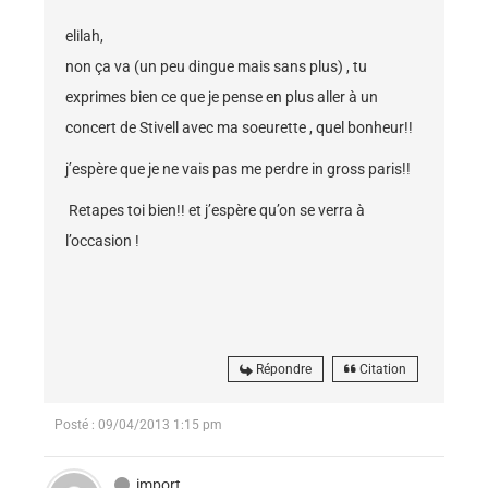
elilah,
non ça va (un peu dingue mais sans plus) , tu
exprimes bien ce que je pense en plus aller à un
concert de Stivell avec ma soeurette , quel bonheur!!
j’espère que je ne vais pas me perdre in gross paris!!
Retapes toi bien!! et j’espère qu’on se verra à
l’occasion !
Répondre
Citation
Posté : 09/04/2013 1:15 pm
import