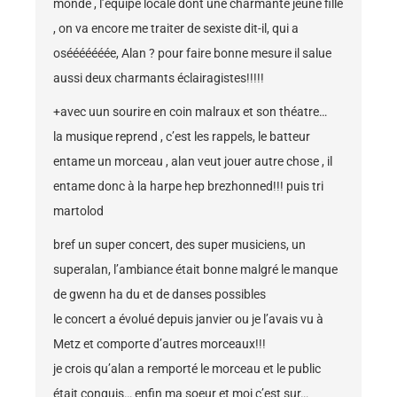
monde , l’équipe locale dont une charmante jeune fille
, on va encore me traiter de sexiste dit-il, qui a
osééééééée, Alan ? pour faire bonne mesure il salue
aussi deux charmants éclairagistes!!!!!
+avec uun sourire en coin malraux et son théatre…
la musique reprend , c’est les rappels, le batteur
entame un morceau , alan veut jouer autre chose , il
entame donc à la harpe hep brezhonned!!! puis tri
martolod
bref un super concert, des super musiciens, un
superalan, l’ambiance était bonne malgré le manque
de gwenn ha du et de danses possibles
le concert a évolué depuis janvier ou je l’avais vu à
Metz et comporte d’autres morceaux!!!
je crois qu’alan a remporté le morceau et le public
était conquis… enfin ma soeur et moi c’est sur…