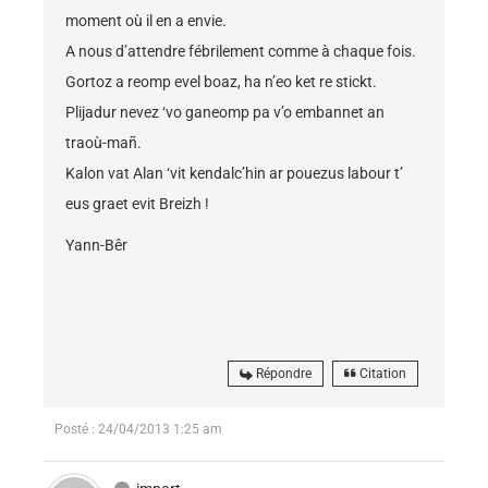
moment où il en a envie.
A nous d’attendre fébrilement comme à chaque fois.
Gortoz a reomp evel boaz, ha n’eo ket re stickt.
Plijadur nevez ‘vo ganeomp pa v’o embannet an
traoù-mañ.
Kalon vat Alan ‘vit kendalc’hin ar pouezus labour t’
eus graet evit Breizh !
Yann-Bêr
Répondre
Citation
Posté : 24/04/2013 1:25 am