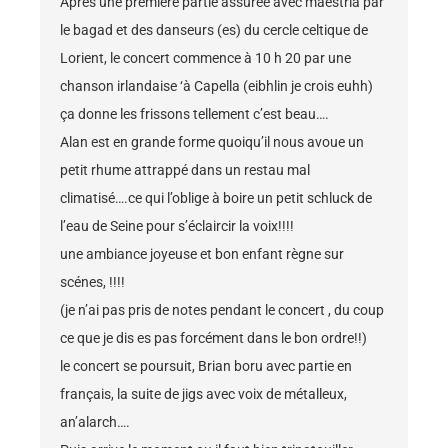
Après une première partie assurée avec maestria par
le bagad et des danseurs (es) du cercle celtique de
Lorient, le concert commence à 10 h 20 par une
chanson irlandaise ‘à Capella (eibhlin je crois euhh)
ça donne les frissons tellement c’est beau….
Alan est en grande forme quoiqu’il nous avoue un
petit rhume attrappé dans un restau mal
climatisé….ce qui l’oblige à boire un petit schluck de
l’eau de Seine pour s’éclaircir la voix!!!!
une ambiance joyeuse et bon enfant règne sur
scénes, !!!!
(je n’ai pas pris de notes pendant le concert , du coup
ce que je dis es pas forcément dans le bon ordre!!)
le concert se poursuit, Brian boru avec partie en
français, la suite de jigs avec voix de métalleux,
an’alarch….