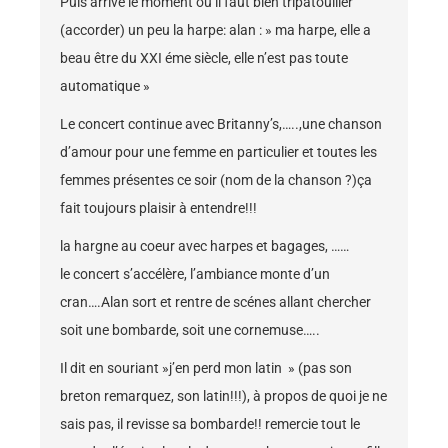
Puis arrive le moment ou il faut bien tripatouiller
(accorder) un peu la harpe: alan : » ma harpe, elle a
beau être du XXI éme siècle, elle n’est pas toute
automatique »
Le concert continue avec Britanny’s,…..,une chanson
d’amour pour une femme en particulier et toutes les
femmes présentes ce soir (nom de la chanson ?)ça
fait toujours plaisir à entendre!!!
la hargne au coeur avec harpes et bagages, ……
le concert s’accélère, l’ambiance monte d’un
cran….Alan sort et rentre de scénes allant chercher
soit une bombarde, soit une cornemuse…..
Il dit en souriant »j’en perd mon latin » (pas son
breton remarquez, son latin!!!), à propos de quoi je ne
sais pas, il revisse sa bombarde!! remercie tout le